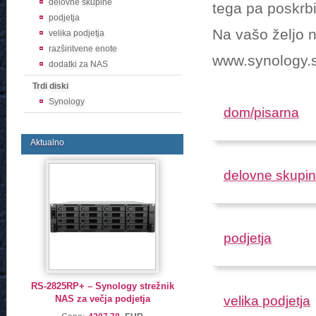
delovne skupine
tega pa poskrbi
podjetja
Na vašo željo n
velika podjetja
razširitvene enote
www.synology.si
dodatki za NAS
Trdi diski
Synology
dom/pisarna
Aktualno
delovne skupi
podjetja
RS-2825RP+ – Synology strežnik
NAS za večja podjetja
velika podjetja