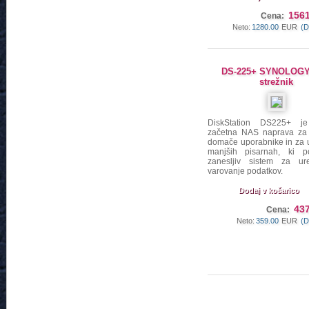
1561
Cena:
Neto:
1280.00
EUR
(D
DS-225+ SYNOLOG
strežnik
DiskStation DS225+ je
začetna NAS naprava za
domače uporabnike in za 
manjših pisarnah, ki po
zanesljiv sistem za ur
varovanje podatkov.
Dodaj v košarico
437
Cena:
Neto:
359.00
EUR
(D