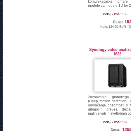
komunikacijske omar
modele za modele 1U ter 
Dodaj v košarico
152
Cena:
Neto:
124.90
EUR
(D
Synology video analiz
1622
Zaznavanje globokega
(Deep motion detection): 
odvračanja pozornosti s fi
gibajočih dreves, dežj
malih živali in svetlobnih 
Dodaj v košarico
1255
Cena: