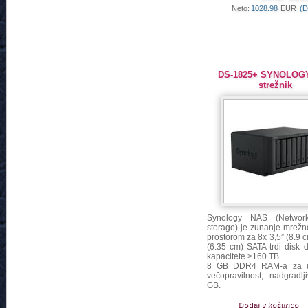
Neto:
1028.98
EUR
(D
DS-1825+ SYNOLOG
strežnik
Synology NAS (Network-
storage) je zunanje mrežn
prostorom za 8x 3,5” (8.9 c
(6.35 cm) SATA trdi disk 
kapacitete >160 TB.
8 GB DDR4 RAM-a za uč
večopravilnost, nadgradl
GB.
Dodaj v košarico