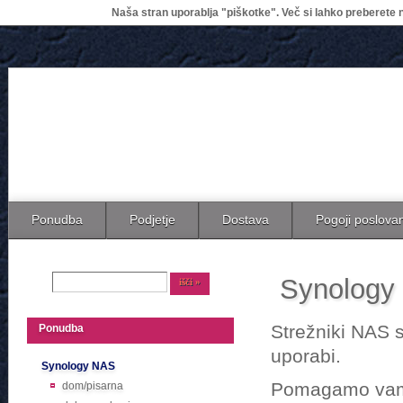
Naša stran uporablja "piškotke". Več si lahko preberete n
Ponudba
Podjetje
Dostava
Pogoji poslova
Synology
Strežniki NAS 
Ponudba
uporabi.
Synology NAS
Pomagamo vam p
dom/pisarna