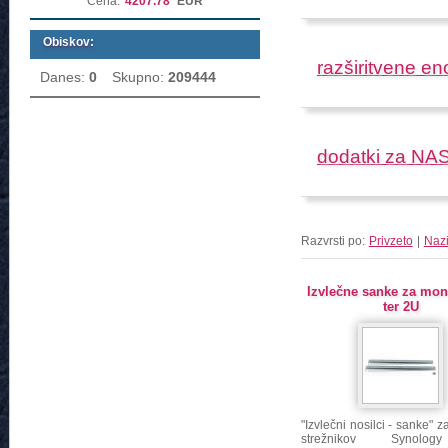
Cena:
4207.78
EUR
Obiskov:
razširitvene en
Danes:
0
Skupno:
209444
dodatki za NA
Razvrsti po:
Privzeto
|
Naz
Izvlečne sanke za mon
ter 2U
"Izvlečni nosilci - sanke" 
strežnikov Synolo