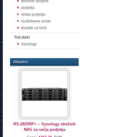
delovne skupine
podjetja
velika podjetja
razširitvene enote
dodatki za NAS
Trdi diski
Synology
Aktualno
RS-2825RP+ – Synology strežnik
NAS za večja podjetja