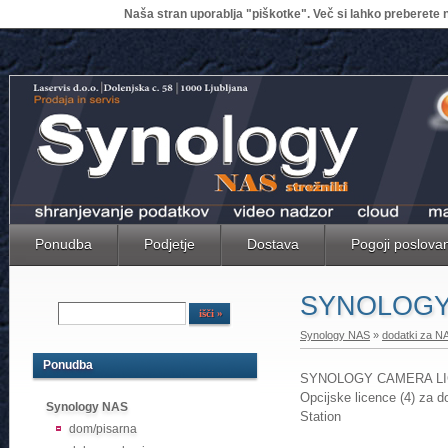
Naša stran uporablja "piškotke". Več si lahko preberete n
Ponudba
Podjetje
Dostava
Pogoji poslova
SYNOLOGY
Synology NAS
»
dodatki za N
Ponudba
SYNOLOGY CAMERA LI
Opcijske licence (4) za 
Synology NAS
Station
dom/pisarna