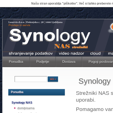
Naša stran uporablja "piškotke". Več si lahko preberete n
Ponudba
Podjetje
Dostava
Pogoji poslova
Synology
Strežniki NAS 
Ponudba
uporabi.
Synology NAS
Pomagamo vam p
dom/pisarna