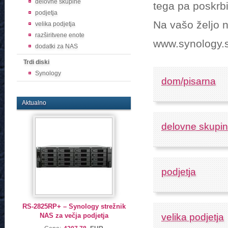
delovne skupine
tega pa poskrbi
podjetja
Na vašo željo n
velika podjetja
razširitvene enote
www.synology.si
dodatki za NAS
Trdi diski
Synology
dom/pisarna
Aktualno
delovne skupi
podjetja
RS-2825RP+ – Synology strežnik
NAS za večja podjetja
velika podjetja