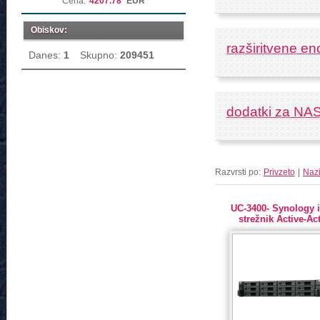
Cena:
4207.78
EUR
Obiskov:
razširitvene en
Danes:
1
Skupno:
209451
dodatki za NA
Razvrsti po:
Privzeto
|
Naz
UC-3400- Synology 
strežnik Active-Ac