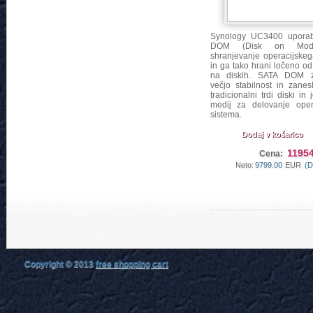
Synology UC3400 uporab
DOM (Disk on Mod
shranjevanje operacijskeg
in ga tako hrani ločeno o
na diskih. SATA DOM za
večjo stabilnost in zanesl
tradicionalni trdi diski in
medij za delovanje oper
sistema.
Dodaj v košarico
11954
Cena:
Neto:
9799.00
EUR
(D
Copyright © 2013
free shopping cart