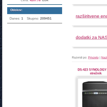
Cena:
4207.78
EUR
Obiskov:
razširitvene en
Danes:
1
Skupno:
209451
dodatki za NA
Razvrsti po:
Privzeto
|
Naz
DS-423 SYNOLOGY
strežnik