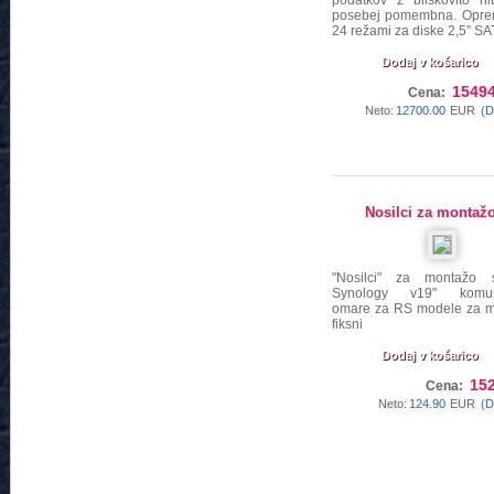
podatkov z bliskovito hit
posebej pomembna. Oprem
24 režami za diske 2,5” S
Dodaj v košarico
15494
Cena:
Neto:
12700.00
EUR
(D
Nosilci za montaž
"Nosilci" za montažo s
Synology v19" komuni
omare za RS modele za 
fiksni
Dodaj v košarico
152
Cena:
Neto:
124.90
EUR
(D