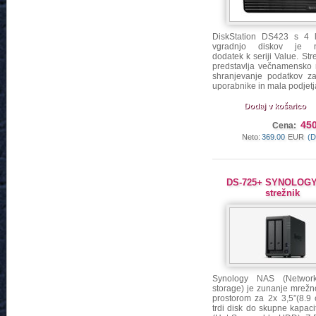
DiskStation DS423 s 4 l
vgradnjo diskov je na
dodatek k seriji Value. St
predstavlja večnamensko r
shranjevanje podatkov 
uporabnike in mala podjetj
Dodaj v košarico
450
Cena:
Neto:
369.00
EUR
(D
DS-725+ SYNOLOG
strežnik
Synology NAS (Network-
storage) je zunanje mrežn
prostorom za 2x 3,5”(8.9
trdi disk do skupne kapac