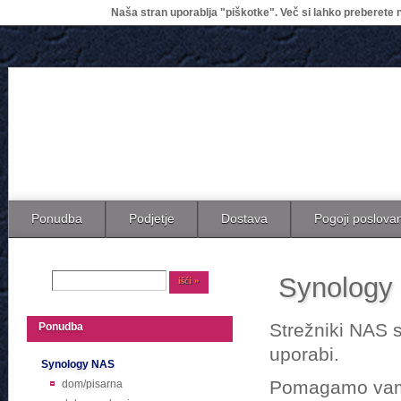
Naša stran uporablja "piškotke". Več si lahko preberete n
Ponudba
Podjetje
Dostava
Pogoji poslova
Synology
Strežniki NAS 
Ponudba
uporabi.
Synology NAS
Pomagamo vam p
dom/pisarna