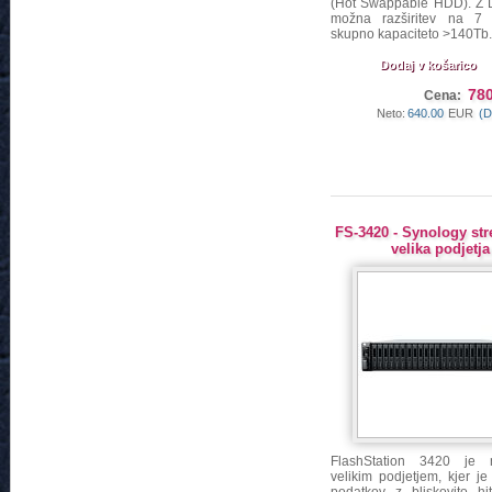
(Hot Swappable HDD). Z 
možna razširitev na 7 
skupno kapaciteto >140Tb.
Dodaj v košarico
780
Cena:
Neto:
640.00
EUR
(D
FS-3420 - Synology str
velika podjetja
FlashStation 3420 je 
velikim podjetjem, kjer j