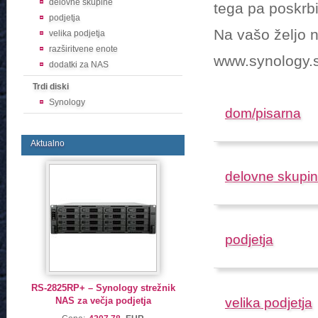
delovne skupine
tega pa poskrbi
podjetja
Na vašo željo n
velika podjetja
razširitvene enote
www.synology.si
dodatki za NAS
Trdi diski
Synology
dom/pisarna
Aktualno
delovne skupi
podjetja
RS-2825RP+ – Synology strežnik
NAS za večja podjetja
velika podjetja