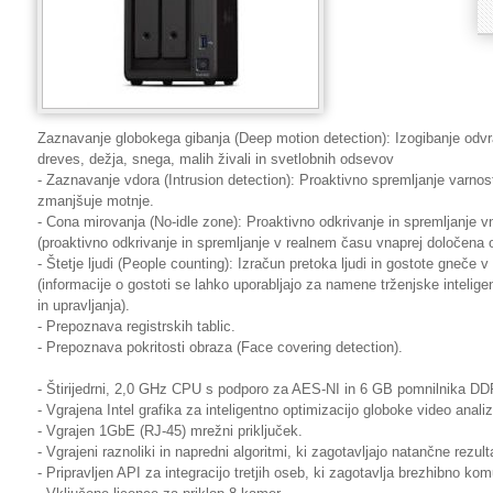
Zaznavanje globokega gibanja (Deep motion detection): Izogibanje odvrač
dreves, dežja, snega, malih živali in svetlobnih odsevov
- Zaznavanje vdora (Intrusion detection): Proaktivno spremljanje varnosti,
zmanjšuje motnje.
- Cona mirovanja (No-idle zone): Proaktivno odkrivanje in spremljanje 
(proaktivno odkrivanje in spremljanje v realnem času vnaprej določena 
- Štetje ljudi (People counting): Izračun pretoka ljudi in gostote gneč
(informacije o gostoti se lahko uporabljajo za namene trženjske intelige
in upravljanja).
- Prepoznava registrskih tablic.
- Prepoznava pokritosti obraza (Face covering detection).
- Štirijedrni, 2,0 GHz CPU s podporo za AES-NI in 6 GB pomnilnika DD
- Vgrajena Intel grafika za inteligentno optimizacijo globoke video analiz
- Vgrajen 1GbE (RJ-45) mrežni priključek.
- Vgrajeni raznoliki in napredni algoritmi, ki zagotavljajo natančne rezul
- Pripravljen API za integracijo tretjih oseb, ki zagotavlja brezhibno ko