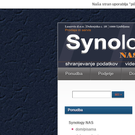
Naša stran uporablja "piš
Ponudba
Podjetje
Do
Ponudba
Synology NAS
dom/pisarna