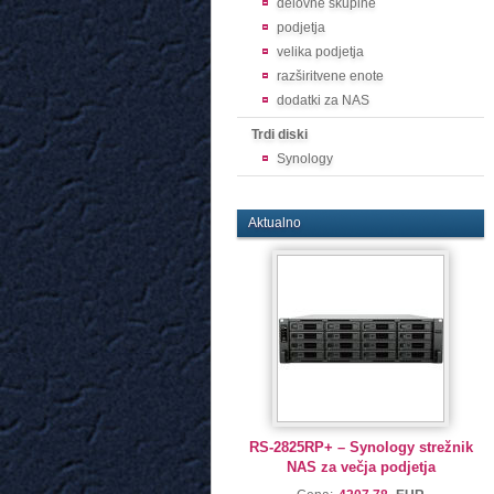
delovne skupine
podjetja
velika podjetja
razširitvene enote
dodatki za NAS
Trdi diski
Synology
Aktualno
RS-2825RP+ – Synology strežnik
NAS za večja podjetja