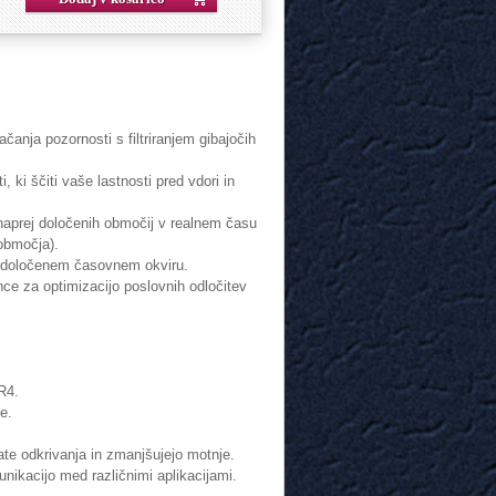
anja pozornosti s filtriranjem gibajočih
 ki ščiti vaše lastnosti pred vdori in
vnaprej določenih območij v realnem času
območja).
e v določenem časovnem okviru.
nce za optimizacijo poslovnih odločitev
R4.
e.
tate odkrivanja in zmanjšujejo motnje.
munikacijo med različnimi aplikacijami.