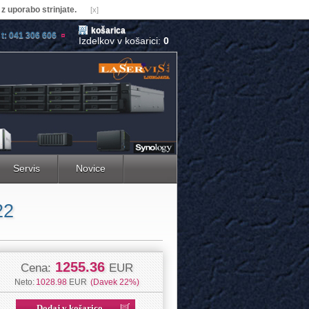
z uporabo strinjate.
[x]
košarica
t: 041 306 606
Izdelkov v košarici:
0
Servis
Novice
22
1255.36
Cena:
EUR
Neto:
1028.98
EUR
(Davek 22%)