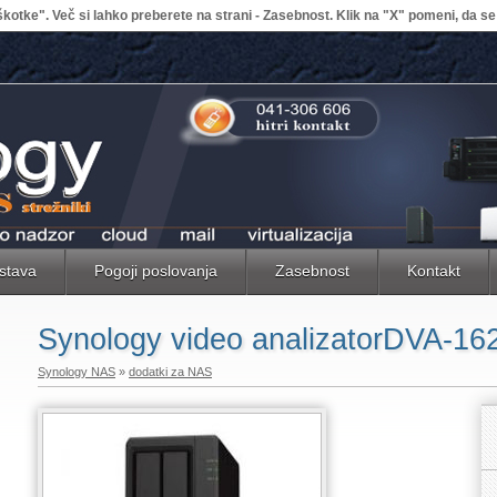
kotke". Več si lahko preberete na strani - Zasebnost. Klik na "X" pomeni, da se 
stava
Pogoji poslovanja
Zasebnost
Kontakt
Synology video analizatorDVA-16
Synology NAS
»
dodatki za NAS