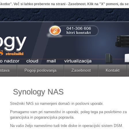
kotke". Več si lahko preberete na strani - Zasebnost. Klik na "X" pomeni, da se 
stava
Pogoji poslovanja
Zasebnost
Kontakt
Synology NAS
Strežniki NAS so namenjeni domači in poslovni uporabi.
Pomagamo vam pri namestitvi in uporabi, poleg tega pa poskrbimo za
garancijska in pogarancijska popravila.
Na vašo željo namestimo tudi trde diske in operacijski sistem DSM.