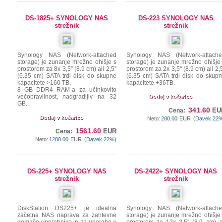
DS-1825+ SYNOLOGY NAS
DS-223 SYNOLOGY NAS
strežnik
strežnik
Synology NAS (Network-attached
Synology NAS (Network-attach
storage) je zunanje mrežno ohišje s
storage) je zunanje mrežno ohišje
prostorom za 8x 3,5” (8.9 cm) ali 2,5”
prostorom za 2x 3,5'' (8.9 cm) ali 2,5
(6.35 cm) SATA trdi disk do skupne
(6.35 cm) SATA trdi disk do skup
kapacitete >160 TB.
kapacitete +36TB.
8 GB DDR4 RAM-a za učinkovito
večopravilnost, nadgradljiv na 32
Dodaj v košarico
GB.
341.60
EU
Cena:
Dodaj v košarico
Neto:
280.00
EUR
(Davek 22
1561.60
EUR
Cena:
Neto:
1280.00
EUR
(Davek 22%)
DS-225+ SYNOLOGY NAS
DS-2422+ SYNOLOGY NAS
strežnik
strežnik
DiskStation DS225+ je idealna
Synology NAS (Network-attach
začetna NAS naprava za zahtevne
storage) je zunanje mrežno ohišje