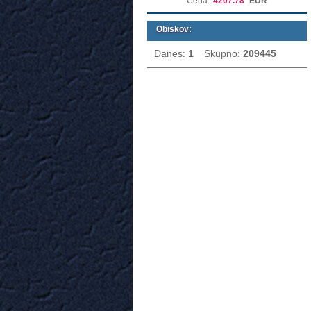
Cena:
4207.78
EUR
Obiskov:
Danes:
1
Skupno:
209445