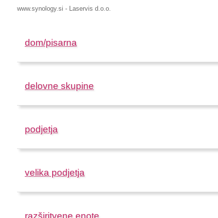
www.synology.si - Laservis d.o.o.
dom/pisarna
delovne skupine
podjetja
velika podjetja
razširitvene enote