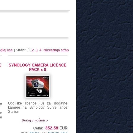
1
glej vse
| Strani:
2
3
4
Naslednja stran
E
SYNOLOGY CAMERA LICENCE
PACK x 8
Opcijske licence (8) za dodatne
E
kamere na Synology Surveillance
Station
ne
ce
Dodaj v košarico
352.58
EUR
Cena: