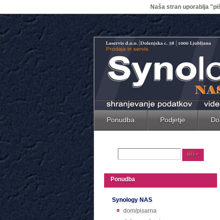
Naša stran uporablja "piš
Ponudba
Podjetje
Do
Ponudba
Synology NAS
dom/pisarna