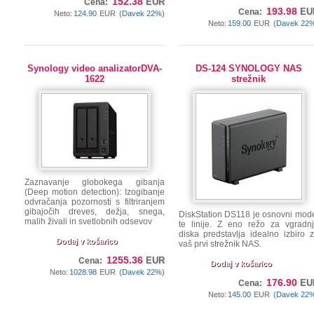
152.38
EUR
Cena:
193.98
EU
Cena:
Neto:
124.90
EUR
(Davek 22%)
Neto:
159.00
EUR
(Davek 22
Synology video analizatorDVA-
DS-124 SYNOLOGY NAS
1622
strežnik
Zaznavanje globokega gibanja
(Deep motion detection): Izogibanje
odvračanja pozornosti s filtriranjem
gibajočih dreves, dežja, snega,
DiskStation DS118 je osnovni mod
malih živali in svetlobnih odsevov
te linije. Z eno režo za vgradn
diska predstavlja idealno izbiro 
Dodaj v košarico
vaš prvi strežnik NAS.
1255.36
EUR
Cena:
Dodaj v košarico
Neto:
1028.98
EUR
(Davek 22%)
176.90
EU
Cena:
Neto:
145.00
EUR
(Davek 22