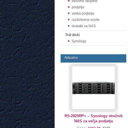
delovne skupine
podjetja
velika podjetja
razširitvene enote
dodatki za NAS
Trdi diski
Synology
Aktualno
RS-2825RP+ – Synology strežnik
NAS za večja podjetja