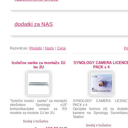
dodatki za NAS
Razvrsti po:
Privzeto
|
Naziv
|
Cena
Po
Izvlečne sanke za montažo 1U
SYNOLOGY CAMERA LICENC
ter 2U
PACK x 4
"Izvlečni nosilci - sanke" za montažo
SYNOLOGY CAMERA LICENC
strežnikov Synology v19"
PACK x 4
komunikacijske omare za RS
Opcijske licence (4) za dodat
modele za modele 1U ter 2U
kamere na Synology Surveillan
Station
Dodaj v košarico
Dodaj v košarico