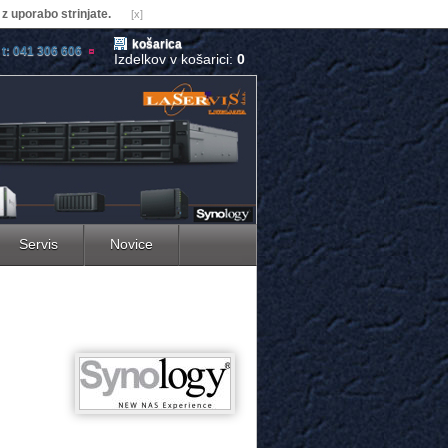
z uporabo strinjate.
[x]
košarica
t: 041 306 606
Izdelkov v košarici:
0
Servis
Novice