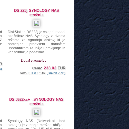
DS-223j SYNOLOGY NAS
strežnik
ed
DiskStation DS223j je vstopni model
 s
strežnikov NAS Synology z dvema
''
režama za vgradnjo diskov, ki je
ne
namenjen predvsem domačim
uporabnikom za lažje upravljanje in
konsolidacijo podatkov.
Dodaj v košarico
R
233.02
EUR
Cena:
%)
Neto:
191.00
EUR
(Davek 22%)
DS-3622xs+ - SYNOLOGY NAS
strežnik
ed
Synology NAS (Network-attached
 s
storage) je zunanje mrežno ohišje s