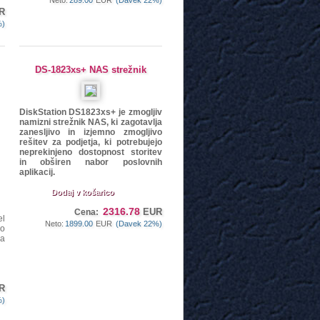
Neto:
289.00
EUR
(Davek 22%)
R
%)
DS-1823xs+ NAS strežnik
DiskStation DS1823xs+ je zmogljiv
namizni strežnik NAS, ki zagotavlja
zanesljivo in izjemno zmogljivo
rešitev za podjetja, ki potrebujejo
neprekinjeno dostopnost storitev
in obširen nabor poslovnih
aplikacij.
Dodaj v košarico
2316.78
EUR
Cena:
el
Neto:
1899.00
EUR
(Davek 22%)
jo
za
R
%)