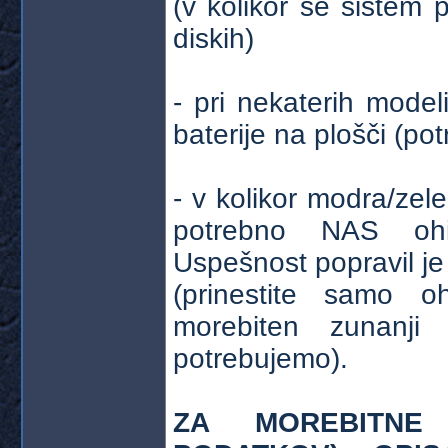
(v kolikor se sistem 
diskih)
- pri nekaterih mod
baterije na plošči (p
- v kolikor modra/zel
potrebno NAS ohiš
Uspešnost popravil je
(prinestite samo o
morebiten zunanji
potrebujemo).
ZA MOREBITNE 