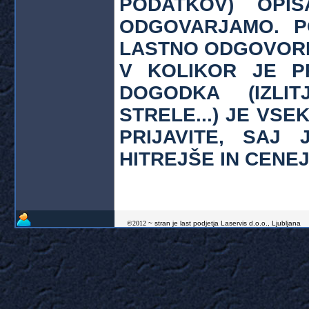
PODATKOV) OPI
ODGOVARJAMO. P
LASTNO ODGOVOR
V KOLIKOR JE P
DOGODKA (IZLIT
STRELE...) JE VS
PRIJAVITE, SAJ
HITREJŠE IN CENEJ
©2012
~
stran je last podjetja Laservis d.o.o., L