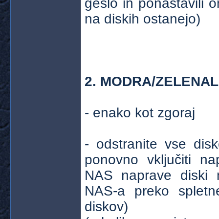
geslo in ponastavili 
na diskih ostanejo)
2. MODRA/ZELENAL
- enako kot zgoraj
- odstranite vse dis
ponovno vključiti n
NAS naprave diski n
NAS-a preko spletn
diskov)