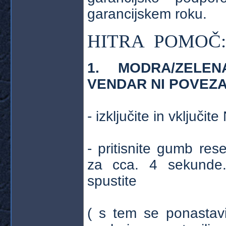
garancijskem roku.
HITRA POMOČ:
1. MODRA/ZELE
VENDAR NI POVEZ
- izključite in vključit
- pritisnite gumb rese
za cca. 4 sekunde.
spustite
( s tem se ponastavil