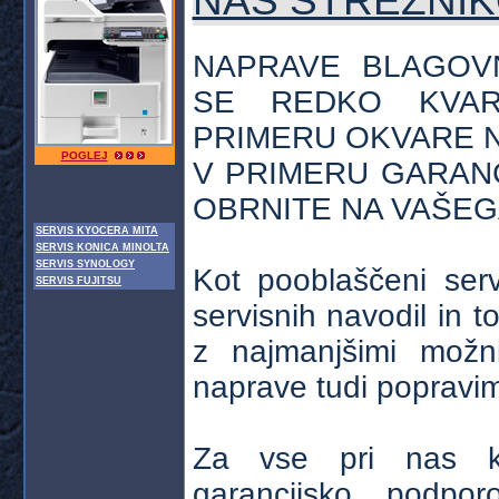
NAS STREŽNI
NAPRAVE BLAGOV
SE REDKO KVAR
PRIMERU OKVARE 
POGLEJ
V PRIMERU GARAN
OBRNITE NA VAŠEG
SERVIS KYOCERA MITA
SERVIS KONICA MINOLTA
SERVIS SYNOLOGY
Kot pooblaščeni ser
SERVIS FUJITSU
servisnih navodil in t
z najmanjšimi možni
naprave tudi popravi
Za vse pri nas k
garancijsko podp