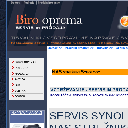
domov >>
prodajni program >>
trgovina >>
akcija 
SYNOLOGY NAS
PONUDBA
NAS strežniki Synology
NAROČILA
AKCIJA
B2B
VZDRŽEVANJE - SERVIS IN PR
VIZITKA
POOBLAŠČENI SERVIS ZA BLAGOVNI ZNAMKI KYOCERA
DOMOV
SERVIS SYNOL
NAPRAVE V AKCIJI